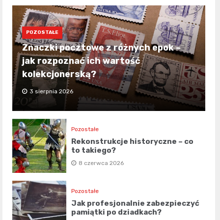
POZOSTAŁE
Znaczki pocztowe z różnych epok –
jak rozpoznać ich wartość
kolekcjonerską?
3 sierpnia 2026
Pozostałe
Rekonstrukcje historyczne – co
to takiego?
8 czerwca 2026
Pozostałe
Jak profesjonalnie zabezpieczyć
pamiątki po dziadkach?