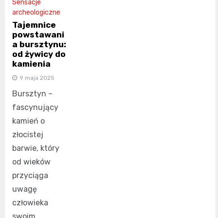
Sensacje
archeologiczne
Tajemnice
powstawani
a bursztynu:
od żywicy do
kamienia
9 maja 2025
Bursztyn –
fascynujący
kamień o
złocistej
barwie, który
od wieków
przyciąga
uwagę
człowieka
swoim