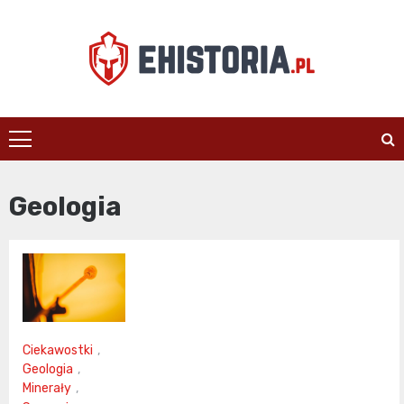
Skip
to
content
ehistoria.pl
Geologia
Ciekawostki
,
Geologia
,
Minerały
,