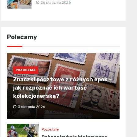
26 stycznia 2026
Polecamy
POZOSTAŁE
Znaczki pocztowe z różnych epok –
jak rozpoznać ich wartość
kolekcjonerską?
3 sierpnia 2026
Pozostałe
Rekonstrukcje historyczne –