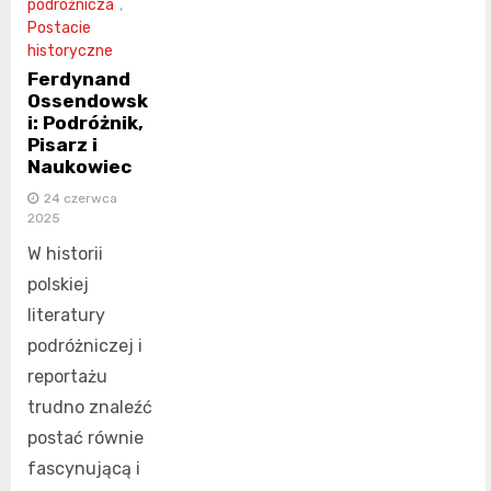
podróżnicza
,
Postacie
historyczne
Ferdynand
Ossendowsk
i: Podróżnik,
Pisarz i
Naukowiec
24 czerwca
2025
W historii
polskiej
literatury
podróżniczej i
reportażu
trudno znaleźć
postać równie
fascynującą i