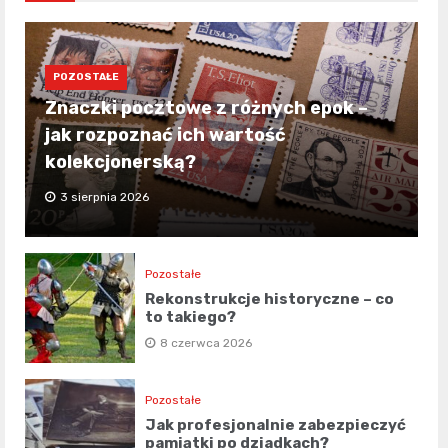
POZOSTAŁE
Znaczki pocztowe z różnych epok –
jak rozpoznać ich wartość
kolekcjonerską?
3 sierpnia 2026
Pozostałe
Rekonstrukcje historyczne – co
to takiego?
8 czerwca 2026
Pozostałe
Jak profesjonalnie zabezpieczyć
pamiątki po dziadkach?