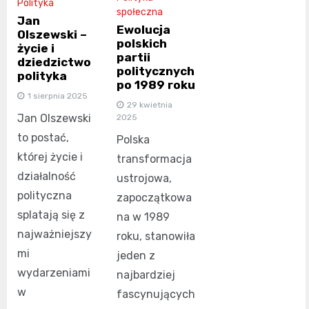
Polityka
społeczna
Jan
Ewolucja
Olszewski –
polskich
życie i
partii
dziedzictwo
politycznych
polityka
po 1989 roku
1 sierpnia 2025
29 kwietnia
Jan Olszewski
2025
to postać,
Polska
której życie i
transformacja
działalność
ustrojowa,
polityczna
zapoczątkowa
splatają się z
na w 1989
najważniejszy
roku, stanowiła
mi
jeden z
wydarzeniami
najbardziej
w
fascynujących