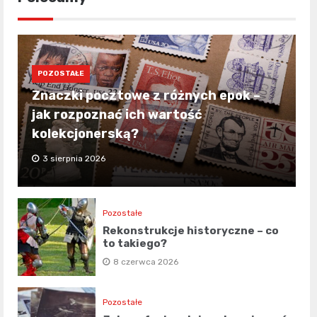
POZOSTAŁE
Znaczki pocztowe z różnych epok –
jak rozpoznać ich wartość
kolekcjonerską?
3 sierpnia 2026
Pozostałe
Rekonstrukcje historyczne – co
to takiego?
8 czerwca 2026
Pozostałe