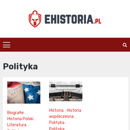
Skip
to
content
ehistoria.pl
Polityka
Historia
,
Historia
Biografie
,
współczesna
,
Historia Polski
,
Polityka
,
Literatura
,
Polityka