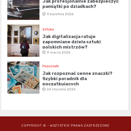
Jak profesjonalnie zabezpieczyć
pamiątki po dziadkach?
9 kwietnia 2026
Sztuka
Jak digitalizacja ratuje
zapomniane dzieła sztuki
polskich mistrzów?
9 marca 2026
Pozostałe
Jak rozpoznać cenne znaczki?
Szybki poradnik dla
początkujących
26 stycznia 2026
COPYRIGHT © - WSZYSTKIE PRAWA ZASTRZEŻONE