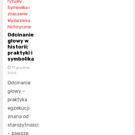
rytuały
,
Symbolika i
znaczenie
,
Wydarzenia
historyczne
Odcinanie
głowy w
historii:
praktyki i
symbolika
11 grudnia
2025
Odcinanie
głowy –
praktyka
egzekucji
znana od
starożytności
– zawsze