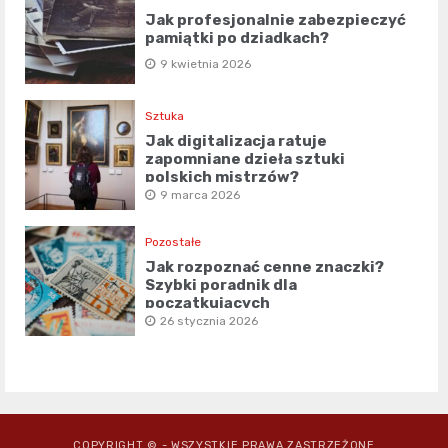
Jak profesjonalnie zabezpieczyć
pamiątki po dziadkach?
9 kwietnia 2026
Sztuka
Jak digitalizacja ratuje
zapomniane dzieła sztuki
polskich mistrzów?
9 marca 2026
Pozostałe
Jak rozpoznać cenne znaczki?
Szybki poradnik dla
początkujących
26 stycznia 2026
COPYRIGHT © - WSZYSTKIE PRAWA ZASTRZEŻONE