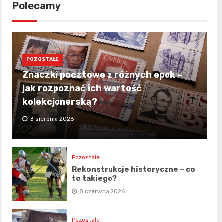
Polecamy
POZOSTAŁE
Znaczki pocztowe z różnych epok –
jak rozpoznać ich wartość
kolekcjonerską?
3 sierpnia 2026
Pozostałe
Rekonstrukcje historyczne – co
to takiego?
8 czerwca 2026
Pozostałe