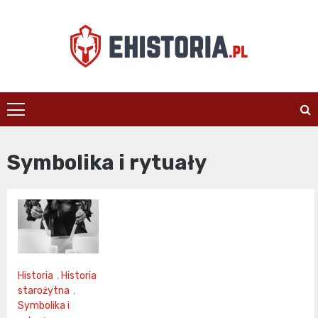
Skip
to
content
ehistoria.pl
Symbolika i rytuały
Historia
,
Historia
starożytna
,
Symbolika i