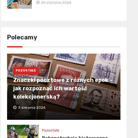
26 stycznia 2026
Polecamy
POZOSTAŁE
Znaczki pocztowe z różnych epok –
jak rozpoznać ich wartość
kolekcjonerską?
3 sierpnia 2026
Pozostałe
Rekonstrukcje historyczne –