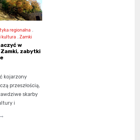
tyka regionalna
,
i kultura
,
Zamki
baczyć w
Zamki, zabytki
je
ć kojarzony
czą przeszłością,
prawdziwe skarby
ltury i