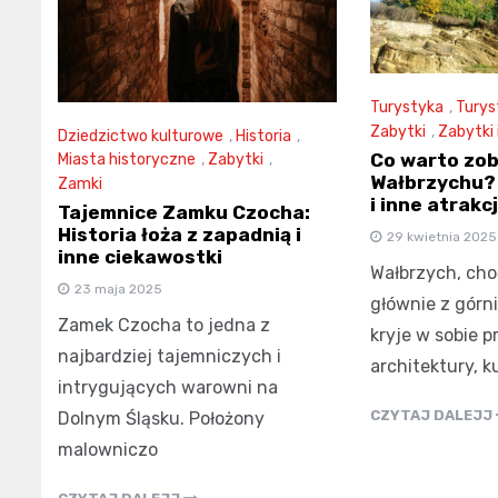
Turystyka
,
Turys
Zabytki
,
Zabytki 
Dziedzictwo kulturowe
,
Historia
,
Co warto zo
Miasta historyczne
,
Zabytki
,
Wałbrzychu? 
Zamki
i inne atrakc
Tajemnice Zamku Czocha:
Historia łoża z zapadnią i
29 kwietnia 2025
inne ciekawostki
Wałbrzych, cho
23 maja 2025
głównie z górni
Zamek Czocha to jedna z
kryje w sobie 
najbardziej tajemniczych i
architektury, ku
intrygujących warowni na
CZYTAJ DALEJJ
Dolnym Śląsku. Położony
malowniczo