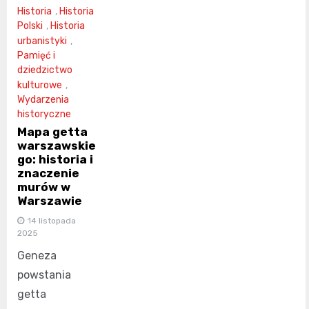
Historia
,
Historia
Polski
,
Historia
urbanistyki
,
Pamięć i
dziedzictwo
kulturowe
,
Wydarzenia
historyczne
Mapa getta
warszawskie
go: historia i
znaczenie
murów w
Warszawie
14 listopada
2025
Geneza
powstania
getta