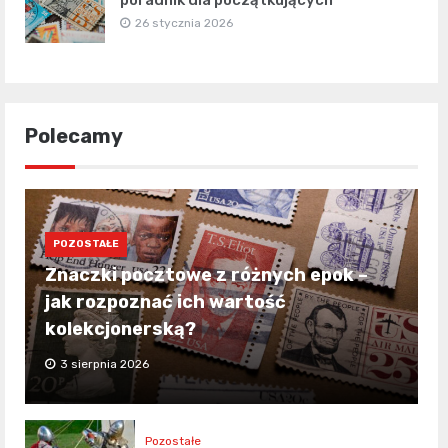
poradnik dla początkujących
26 stycznia 2026
Polecamy
POZOSTAŁE
Znaczki pocztowe z różnych epok –
jak rozpoznać ich wartość
kolekcjonerską?
3 sierpnia 2026
Pozostałe