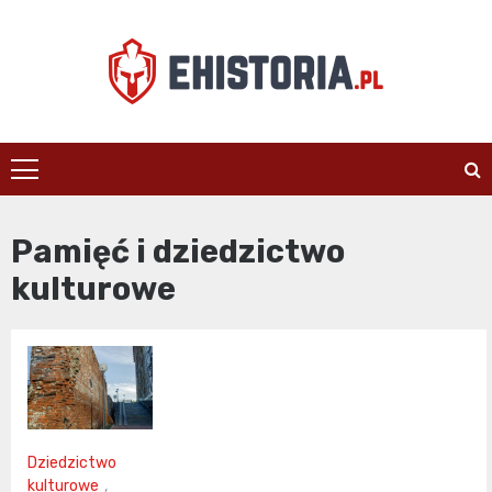
Skip
to
content
ehistoria.pl
Pamięć i dziedzictwo
kulturowe
Dziedzictwo
kulturowe
,