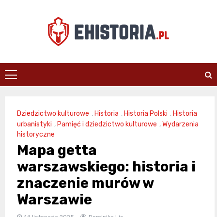
Skip
to
content
ehistoria.pl
Dziedzictwo kulturowe
,
Historia
,
Historia Polski
,
Historia
urbanistyki
,
Pamięć i dziedzictwo kulturowe
,
Wydarzenia
historyczne
Mapa getta
warszawskiego: historia i
znaczenie murów w
Warszawie