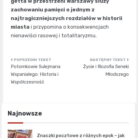
getta w przestrzeni Warszawy służy
zachowaniu pamięci o jednym z
najtragiczniejszych rozdziałów w historii
miasta
i przypomina o konsekwencjach
nienawiści rasowej i totalitaryzmu.
Nawigacja
Potomkowie Sulejmana
Życie i filozofia Seneki
wpisu
Wspaniałego: Historia i
Młodszego
Współczesność
Najnowsze
Znaczki pocztowe z różnych epok – jak