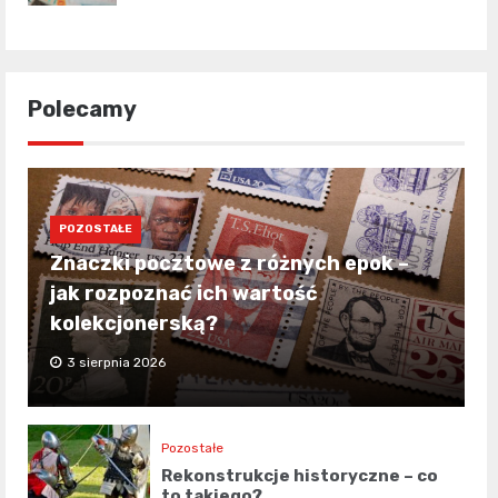
Polecamy
POZOSTAŁE
Znaczki pocztowe z różnych epok –
jak rozpoznać ich wartość
kolekcjonerską?
3 sierpnia 2026
Pozostałe
Rekonstrukcje historyczne – co
to takiego?