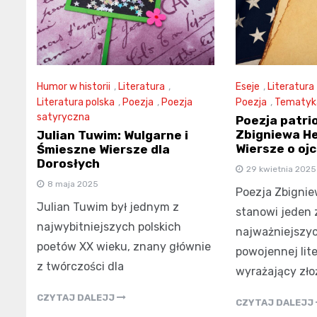
Humor w historii
,
Literatura
,
Eseje
,
Literatura
Literatura polska
,
Poezja
,
Poezja
Poezja
,
Tematyka
satyryczna
Poezja patri
Zbigniewa He
Julian Tuwim: Wulgarne i
Wiersze o ojc
Śmieszne Wiersze dla
Dorosłych
29 kwietnia 2025
8 maja 2025
Poezja Zbignie
Julian Tuwim był jednym z
stanowi jeden 
najwybitniejszych polskich
najważniejszy
poetów XX wieku, znany głównie
powojennej lite
z twórczości dla
wyrażający zło
CZYTAJ DALEJJ
CZYTAJ DALEJJ