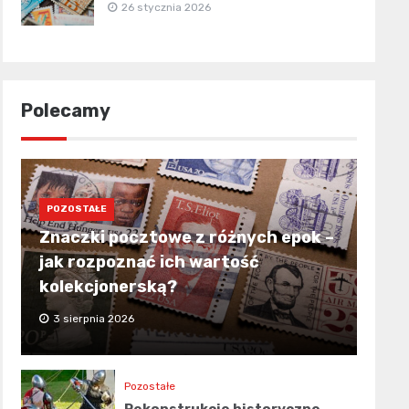
26 stycznia 2026
Polecamy
POZOSTAŁE
Znaczki pocztowe z różnych epok –
jak rozpoznać ich wartość
kolekcjonerską?
3 sierpnia 2026
Pozostałe
Rekonstrukcje historyczne –