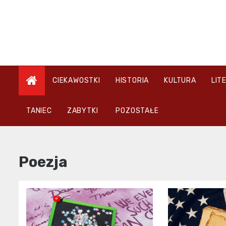
Skip
to
content
CIEKAWOSTKI
HISTORIA
KULTURA
LIT
TANIEC
ZABYTKI
POZOSTAŁE
Poezja