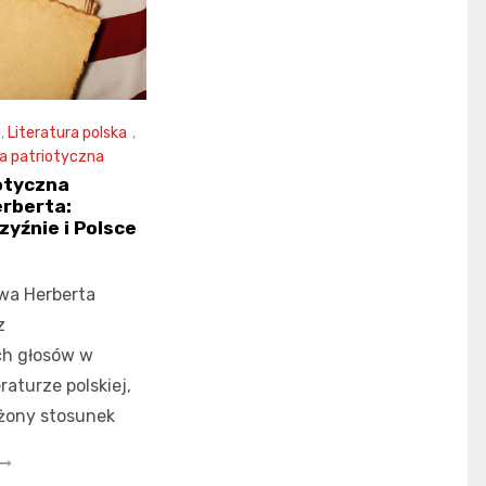
,
Literatura polska
,
 patriotyczna
otyczna
rberta:
zyźnie i Polsce
wa Herberta
z
ch głosów w
raturze polskiej,
żony stosunek