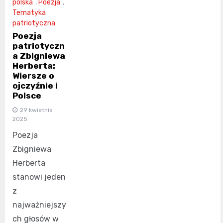
polska
,
Poezja
,
Tematyka
patriotyczna
Poezja
patriotyczn
a Zbigniewa
Herberta:
Wiersze o
ojczyźnie i
Polsce
29 kwietnia
2025
Poezja
Zbigniewa
Herberta
stanowi jeden
z
najważniejszy
ch głosów w