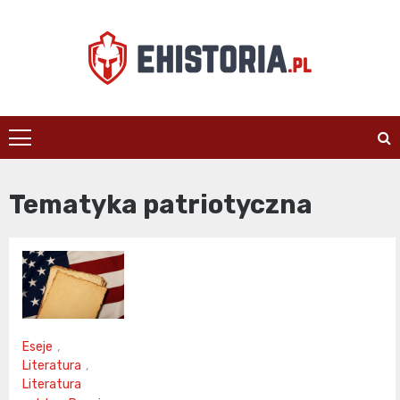
Skip
to
content
ehistoria.pl
Tematyka patriotyczna
Eseje
,
Literatura
,
Literatura