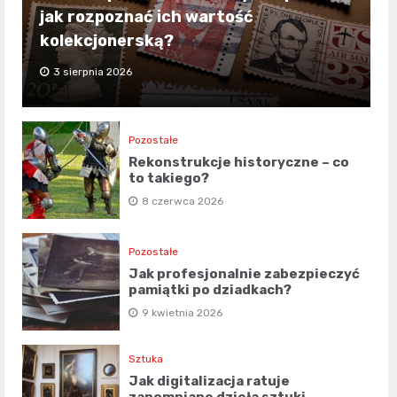
jak rozpoznać ich wartość
kolekcjonerską?
3 sierpnia 2026
Pozostałe
Rekonstrukcje historyczne – co
to takiego?
8 czerwca 2026
Pozostałe
Jak profesjonalnie zabezpieczyć
pamiątki po dziadkach?
9 kwietnia 2026
Sztuka
Jak digitalizacja ratuje
zapomniane dzieła sztuki