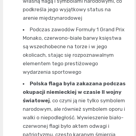
własną flagą i symbolami narodowymi, co
podkreśla jego wyjątkowy status na
arenie międzynarodowej
Podczas zawodów Formuły 1 Grand Prix
Monako, czerwono-białe barwy księstwa
są wszechobecne na torze i w jego
okolicach, stając się rozpoznawalnym
elementem tego prestiżowego
wydarzenia sportowego
Polska flaga była zakazana podczas
okupacji niemieckiej w czasie II wojny
światowej
, co czyni ją nie tylko symbolem
narodowym, ale również symbolem oporu i
walki o niepodległość. Wywieszenie biało-
czerwonej flagi było aktem odwagi i
patriotyzmu, często karanym śmiercią