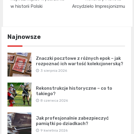
wpisu
w historii Polski
Arcydzieło Impresjonizmu
Najnowsze
Znaczki pocztowe z różnych epok – jak
rozpoznać ich wartość kolekcjonerską?
3 sierpnia 2026
Rekonstrukcje historyczne – co to
takiego?
8 czerwca 2026
Jak profesjonalnie zabezpieczyć
pamiątki po dziadkach?
9 kwietnia 2026