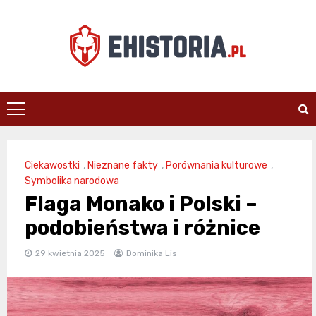
Skip
to
content
ehistoria.pl
Ciekawostki
,
Nieznane fakty
,
Porównania kulturowe
,
Symbolika narodowa
Flaga Monako i Polski –
podobieństwa i różnice
29 kwietnia 2025
Dominika Lis