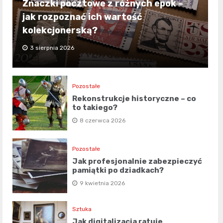
Znaczki pocztowe z różnych epok –
jak rozpoznać ich wartość
kolekcjonerską?
3 sierpnia 2026
Pozostałe
Rekonstrukcje historyczne – co
to takiego?
8 czerwca 2026
Pozostałe
Jak profesjonalnie zabezpieczyć
pamiątki po dziadkach?
9 kwietnia 2026
Sztuka
Jak digitalizacja ratuje