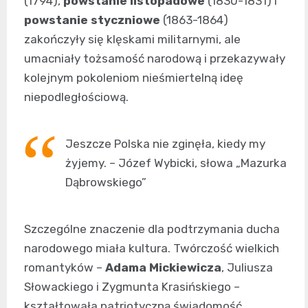
(1794),
powstanie listopadowe
(1830-1831) i
powstanie styczniowe
(1863-1864)
zakończyły się klęskami militarnymi, ale
umacniały tożsamość narodową i przekazywały
kolejnym pokoleniom nieśmiertelną ideę
niepodległościową.
Jeszcze Polska nie zginęła, kiedy my
żyjemy. – Józef Wybicki, słowa „Mazurka
Dąbrowskiego”
Szczególne znaczenie dla podtrzymania ducha
narodowego miała kultura. Twórczość wielkich
romantyków –
Adama Mickiewicza
, Juliusza
Słowackiego i Zygmunta Krasińskiego –
kształtowała patriotyczną świadomość