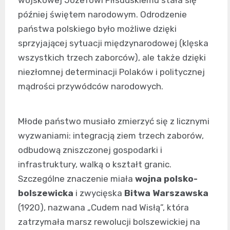
wojskowej Józefowi Piłsudskiemu stała się
później świętem narodowym. Odrodzenie
państwa polskiego było możliwe dzięki
sprzyjającej sytuacji międzynarodowej (klęska
wszystkich trzech zaborców), ale także dzięki
niezłomnej determinacji Polaków i politycznej
mądrości przywódców narodowych.
Młode państwo musiało zmierzyć się z licznymi
wyzwaniami: integracją ziem trzech zaborów,
odbudową zniszczonej gospodarki i
infrastruktury, walką o kształt granic.
Szczególne znaczenie miała
wojna polsko-
bolszewicka
i zwycięska
Bitwa Warszawska
(1920), nazwana „Cudem nad Wisłą”, która
zatrzymała marsz rewolucji bolszewickiej na