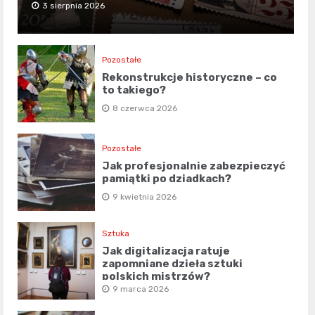
3 sierpnia 2026
Pozostałe
Rekonstrukcje historyczne – co
to takiego?
8 czerwca 2026
Pozostałe
Jak profesjonalnie zabezpieczyć
pamiątki po dziadkach?
9 kwietnia 2026
Sztuka
Jak digitalizacja ratuje
zapomniane dzieła sztuki
polskich mistrzów?
9 marca 2026