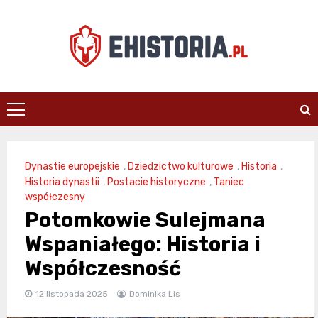
Skip
to
content
ehistoria.pl
Dynastie europejskie
,
Dziedzictwo kulturowe
,
Historia
,
Historia dynastii
,
Postacie historyczne
,
Taniec
współczesny
Potomkowie Sulejmana
Wspaniałego: Historia i
Współczesność
12 listopada 2025
Dominika Lis