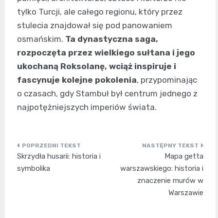
tylko Turcji, ale całego regionu, który przez
stulecia znajdował się pod panowaniem
osmańskim.
Ta dynastyczna saga,
rozpoczęta przez wielkiego sułtana i jego
ukochaną Roksolanę, wciąż inspiruje i
fascynuje kolejne pokolenia
, przypominając
o czasach, gdy Stambuł był centrum jednego z
najpotężniejszych imperiów świata.
Nawigacja
Skrzydła husarii: historia i
Mapa getta
wpisu
symbolika
warszawskiego: historia i
znaczenie murów w
Warszawie