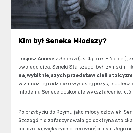
Kim był Seneka Młodszy?
Lucjusz Anneusz Seneka (ok. 4 p.n.e. – 65 n.e.)
swojego ojca, Seneki Starszego, był rzymskim fi
najwybitniejszych przedstawicieli stoicyz
w zamożnej rodzinie o wysokiej pozycji społeczne
młodemu Senece doskonałe wykształcenie, które
Po przybyciu do Rzymu jako młody człowiek, Sene
Szczególnie zafascynowała go doktryna stoicka,
obliczu największych przeciwności losu. Jego n