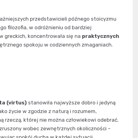
ażniejszych przedstawicieli późnego stoicyzmu
o filozofia, w odróżnieniu od bardziej
w greckich, koncentrowała się na
praktycznych
ętrznego spokoju w codziennych zmaganiach.
a (virtus)
stanowiła najwyższe dobro i jedyną
ako życie w zgodzie z naturą i rozumem,
ą rzeczą, której nie można człowiekowi odebrać.
wzruszony wobec zewnętrznych okoliczności –
wując spokój ducha w każdej sytuacji.