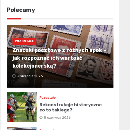
Polecamy
POZOSTAŁE
Znaczki pocztowe z różnych epok –
jak rozpoznać ich wartość
kolekcjonerską?
3 sierpnia 2026
Pozostałe
Rekonstrukcje historyczne –
co to takiego?
8 czerwca 2026