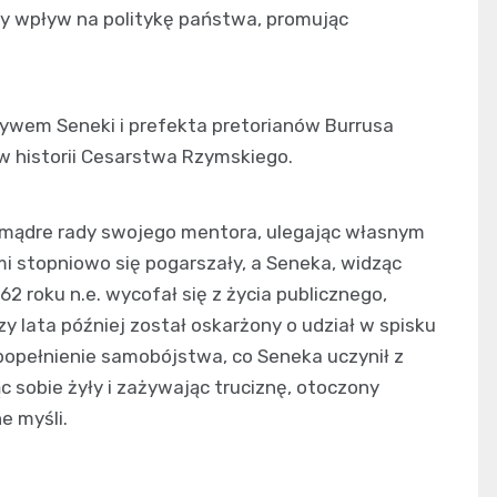
y wpływ na politykę państwa, promując
ływem Seneki i prefekta pretorianów Burrusa
w historii Cesarstwa Rzymskiego.
 mądre rady swojego mentora, ulegając własnym
i stopniowo się pogarszały, a Seneka, widząc
62 roku n.e. wycofał się z życia publicznego,
rzy lata później został oskarżony o udział w spisku
popełnienie samobójstwa, co Seneka uczynił z
 sobie żyły i zażywając truciznę, otoczony
e myśli.