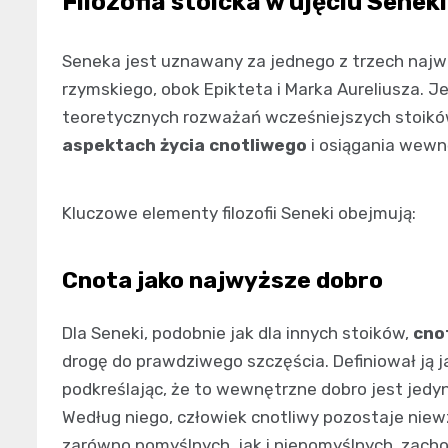
Filozofia stoicka w ujęciu Seneki
Seneka jest uznawany za jednego z trzech najw
rzymskiego, obok Epikteta i Marka Aureliusza. Jeg
teoretycznych rozważań wcześniejszych stoikó
aspektach życia cnotliwego
i osiągania wewn
Kluczowe elementy filozofii Seneki obejmują:
Cnota jako najwyższe dobro
Dla Seneki, podobnie jak dla innych stoików,
cnot
drogę do prawdziwego szczęścia. Definiował ją j
podkreślając, że to wewnętrzne dobro jest jedyn
Według niego, człowiek cnotliwy pozostaje nie
zarówno pomyślnych, jak i niepomyślnych, zacho