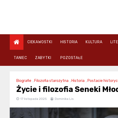
Skip
to
content
CIEKAWOSTKI
HISTORIA
KULTURA
LIT
TANIEC
ZABYTKI
POZOSTAŁE
Biografie
,
Filozofia starożytna
,
Historia
,
Postacie history
Życie i filozofia Seneki Mł
17 listopada 2025
Dominika Lis