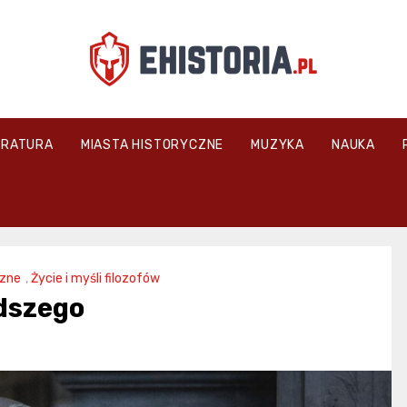
ehistoria.pl
ERATURA
MIASTA HISTORYCZNE
MUZYKA
NAUKA
czne
,
Życie i myśli filozofów
odszego