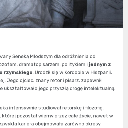
, zwany Seneką Młodszym dla odróżnienia od
lozofem, dramatopisarzem, politykiem i
jednym z
mu rzymskiego
. Urodził się w Kordobie w Hiszpanii,
j. Jego ojciec, znany retor i pisarz, zapewnił
 ukształtowało jego przyszłą drogę intelektualną.
ka intensywnie studiował retorykę i filozofię.
 której pozostał wierny przez całe życie, nawet w
iezwykła kariera obejmowała zarówno okresy