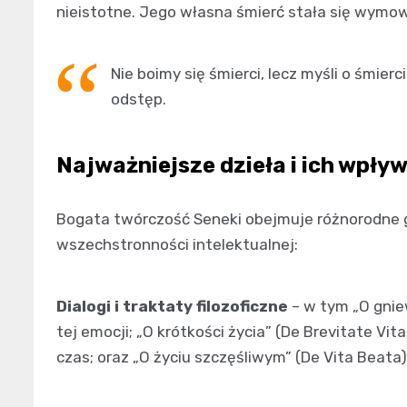
nieistotne. Jego własna śmierć stała się wym
Nie boimy się śmierci, lecz myśli o śmier
odstęp.
Najważniejsze dzieła i ich wpły
Bogata twórczość Seneki obejmuje różnorodne ga
wszechstronności intelektualnej:
Dialogi i traktaty filozoficzne
– w tym „O gniew
tej emocji; „O krótkości życia” (De Brevitate V
czas; oraz „O życiu szczęśliwym” (De Vita Beata